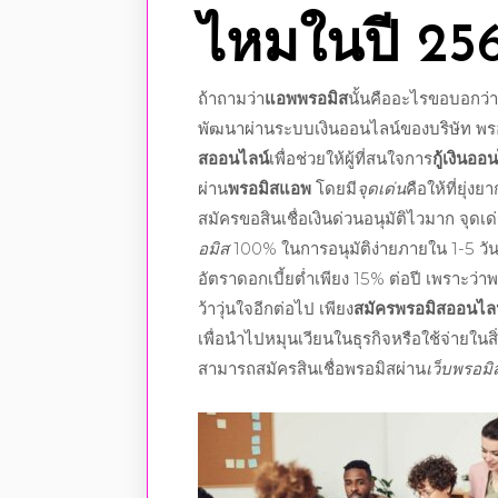
ไหมในปี
25
ถ้าถามว่า
แอพพรอมิส
นั้น
คือ
อะไรขอบอกว่า
พัฒนาผ่านระบบ
เงินออนไลน์
ของบริษัท พร
สออนไลน์
เพื่อช่วยให้ผู้ที่สนใจการ
กู้เงินออ
ผ่าน
พรอมิสแอพ
โดยมี
จุดเด่น
คือให้ที่ยุ่ง
สมัครขอสินเชื่อเงินด่วนอนุมัติไวมาก
จุดเด
อมิส
100% ในการอนุมัติง่ายภายใน 1-5 วัน
อัตราดอกเบี้ยต่ำเพียง 15% ต่อปี เพราะว่า
ว้าวุ่นใจอีกต่อไป เพียง
สมัครพรอมิสออนไล
เพื่อนำไปหมุนเวียนในธุรกิจหรือใช้จ่ายในส
สามารถ
สมัครสินเชื่อพรอมิส
ผ่าน
เว็บพรอมิ