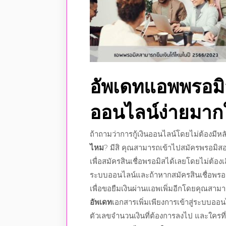
อัพเดท
แอพพรอมิ
ออนไลน์
ง่ายมาก
ถ้าถามว่าการ
กู้เงินออนไลน์
โดยไม่ต้องมีหล
ไหม
? มีสิ คุณสามารถเข้าไป
สมัครพรอมิส
เพื่อ
สมัครสินเชื่อพรอมิส
ได้เลยโดยไม่ต้องเ
ระบบออนไลน์และถ้าหาก
สมัครสินเชื่อพรอ
เพื่อขอ
ยืมเงินผ่านแอพ
เพิ่มอีกโดยคุณสามา
อัพเดท
เอกสารเพิ่มเพียงการเข้าสู่ระบบออน
ตัวเลขจำนวนเงินที่ต้องการลงไป และใครท