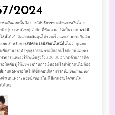
67
/
2024
พรอมิสแอพ
นั้น
คือ
การให้
บริการ
ทางด้านการเงินโดย
อมิส (ประเทศไทย) จำกัด ที่พัฒนามาให้เป็นระบบ
พรอมิ
นไลน์
ได้เข้าถึงแหล่งเงินทุนได้รวดเร็ว และสามารถยืมเงิน
ยากเลย สำหรับการ
สมัครพรอมิสออนไลน์
นั้นไม่ว่าคุณจะ
่น
คือสามารถทำทุกธุรกรรม
พรอมิสออนไลน์
ผ่าน
แอพพร
ทำการ และยังให้วงเงินสูงถึง 300,000 บาทด้วยการคิด
พรอมิส
คือ
ผู้ให้
บริการ
ด้านการเงินออนไลน์ที่ทุกคนไม่ต้อง
น์
ผ่าน
แอพพรอมิส
ไม่กี่ขั้นตอนก็สามารถ
ยืมเงินผ่านแอพ
ิ่งจำเป็นเพราะ
พรอมิสออนไลน์
ใช้งานง่ายใครสนใจ
ส
ได้เลย