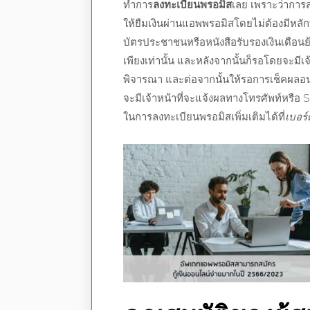
ทำการ
ลงทะเบียนพรอมิส
เลย เพราะว่าการ
ให้ยืมเงินผ่าน
แอพพรอมิส
โดยไม่ต้องมีหลั
บัตรประชาชนหรือหนังสือรับรองเงินเดือนย้
เพียงเท่านั้น และหลังจากนั้นก็รอโดยจะม
พิจารณา และต่อจากนั้นให้รอการ
เช็คผลอนุ
จะมีเจ้าหน้าที่จะแจ้งผลทางโทรศัพท์หร
ในการ
ลงทะเบียนพรอมิส
เพิ่มเติมได้ที่
เบอร์