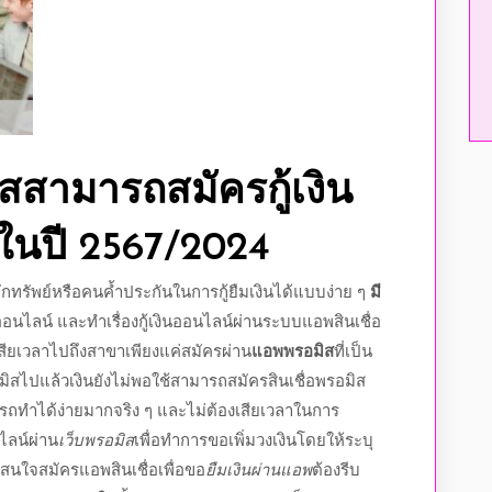
ส
สามารถสมัคร
กู้เงิน
ในปี
2567
/
2024
ักทรัพย์หรือคนค้ำประกันในการกู้ยืมเงินได้แบบง่าย ๆ
มี
ออนไลน์
และทำเรื่อง
กู้เงินออนไลน์
ผ่านระบบ
แอพสินเชื่อ
สียเวลาไปถึงสาขาเพียงแค่สมัครผ่าน
แอพพรอมิส
ที่เป็น
มิส
ไปแล้วเงินยังไม่พอใช้สามารถ
สมัครสินเชื่อพรอมิส
รถทำได้ง่ายมากจริง ๆ และไม่ต้องเสียเวลาในการ
ไลน์ผ่าน
เว็บพรอมิส
เพื่อทำการขอเพิ่มวงเงินโดยให้ระบุ
ี่สนใจสมัคร
แอพสินเชื่อ
เพื่อขอ
ยืมเงินผ่านแอพ
ต้องรีบ