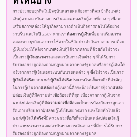
ที่ไหนบ้าง
การประกอบธุรกิจในปัจจุบันหลายคนต้องการที่จะเข้าถึง
แหล่ง
เงินกู้จากสถาบันทางการเงินและ
แหล่ง
เงินกู้จากที่ต่าง ๆ เพื่อมา
เสริมสภาพคล่องให้ธุรกิจสามารถดำเนินกิจการต่อไปได้อย่าง
ราบรื่น และในปี
2567
หากเรา
ต้องการกู้เงิน
เพื่อมาเสริมสภาพ
คล่องทางธุรกิจและการใช้จ่ายในชีวิตประจำวันเราสามารถที่จะ
กู้เงินด่วนได้จริง
จาก
แหล่ง
เงินกู้ได้จากหลายที่ด้วยกันไม่ว่าจะ
เป็นการ
กู้เงินธนาคาร
และสถาบันการเงินต่าง ๆ ที่ได้รับการ
รับรองอย่างถูกต้องตามกฎหมายจากทางรัฐบาลหรือการ
กู้เงินได้
จริง
จากการ
กู้เงินนอกระบบ
กับนายทุนต่าง ๆ ซึ่งไม่ว่าจะเป็นการ
กู้เงินได้จริง
จาก
แหล่ง
กู้เงินได้จริง
ประเภทไหนก็ตามสิ่งที่สำคัญ
ในการกู้เงินจาก
แหล่ง
เงินกู้เหล่านี้คือจะต้องเป็นการกู้จาก
แหล่ง
ปล่อยเงินกู้ที่มี
ความน่าเชื่อถือ
จะดีที่สุด เนื่องจากการกู้เงินจาก
แหล่ง
ปล่อยเงินกู้ที่มี
ความน่าเชื่อถือ
จะเป็นการป้องกันการถูกเอา
รัดเอาเปรียบจากผู้ปล่อยกู้ได้เป็นอย่างมาก และโดยทั่วไปแล้ว
แหล่ง
กู้เงิน
ได้จริง
ที่มี
ความน่าเชื่อถือ
ก็จะเป็น
แหล่ง
ปล่อยเงินกู้
ประเภทธนาคารและสถาบันทางการเงินต่าง ๆที่มีการได้รับการ
รับรองอย่างถูกต้องตามกฎหมายจากทางรัฐบาล