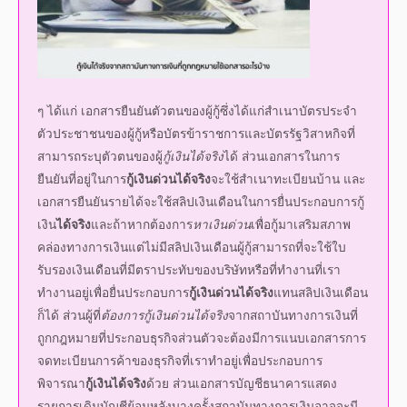
ๆ ได้แก่ เอกสารยืนยันตัวตนของผู้กู้ซึ่งได้แก่สำเนาบัตรประจำ
ตัวประชาชนของผู้กู้หรือบัตรข้าราชการและบัตรรัฐวิสาหกิจที่
สามารถระบุตัวตนของผู้
กู้เงินได้จริง
ได้ ส่วนเอกสารในการ
ยืนยันที่อยู่ในการ
กู้เงินด่วนได้จริง
จะใช้สำเนาทะเบียนบ้าน และ
เอกสารยืนยันรายได้จะใช้สลิปเงินเดือนในการยื่นประกอบการ
กู้
เงิน
ได้จริง
และถ้าหากต้องการ
หาเงินด่วน
เพื่อกู้มาเสริมสภาพ
คล่องทางการเงินแต่ไม่มีสลิปเงินเดือนผู้กู้สามารถที่จะใช้ใบ
รับรองเงินเดือนที่มีตราประทับของบริษัทหรือที่ทำงานที่เรา
ทำงานอยู่เพื่อยื่นประกอบการ
กู้เงินด่วนได้จริง
แทนสลิปเงินเดือน
ก็ได้ ส่วนผู้ที่
ต้องการ
กู้เงินด่วนได้จริง
จากสถาบันทางการเงินที่
ถูกกฎหมายที่ประกอบธุรกิจส่วนตัวจะต้องมีการแนบเอกสารการ
จดทะเบียนการค้าของธุรกิจที่เราทำอยู่เพื่อประกอบการ
พิจารณา
กู้เงินได้จริง
ด้วย ส่วนเอกสารบัญชีธนาคารแสดง
รายการเดินบัญชีย้อนหลังบางครั้งสถาบันทางการเงินอาจจะมี