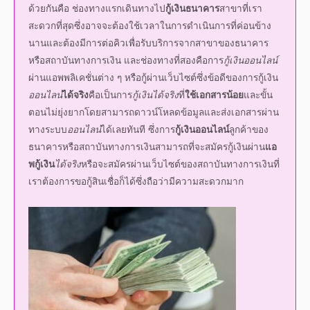
ด้วยกันคือ ช่องทางแรกเดินทางไป
กู้เงินธนาคาร
สาขาที่เรา
สะดวกที่สุดซึ่งอาจจะต้องใช้เวลาในการดำเนินการที่ค่อนข้าง
นานและต้องมีการต่อคิวเพื่อรับบริการจากสาขาของธนาคาร
หรือสถาบันทางการเงิน และช่องทางที่สองคือการ
กู้เงินออนไลน์
ผ่านแอพพลิเคชั่นต่าง ๆ หรือกู้ผ่านเว็บไซต์ซึ่งข้อดีของการ
กู้เงิน
ออนไลน์
ได้จริง
คือเป็นการ
กู้เงินได้จริง
ที่
ใช้เอกสารน้อย
และขั้น
ตอนไม่ยุ่งยากโดยสามารถดาวน์โหลดข้อมูลและส่งเอกสารผ่าน
ทางระบบ
ออนไลน์
ได้เลยทันที ซึ่งการ
กู้เงินออนไลน์
ลูกค้าของ
ธนาคารหรือสถาบันทางการเงินสามารถที่จะสมัครกู้เงินผ่าน
แอ
พกู้เงิน
ได้จริง
หรือจะสมัครผ่านเว็บไซต์ของสถาบันทางการเงินที่
เราต้องการขอกู้สินเชื่อก็ได้ซึ่งถือว่ามีความสะดวกมาก