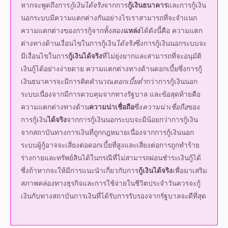
หากจะพูดถึงการ
กู้เงินได้จริง
จากการ
กู้เงินธนาคาร
และการ
กู้เงิน
นอกระบบ
มีความแตกต่างกันอย่างไรเราสามารถที่จะจำแนก
ความแตกต่างของการกู้จากทั้งสอง
แหล่ง
ได้ดังนี้คือ ความแตก
ต่างทางด้านเงื่อนไขในการ
กู้เงิน
ได้จริง
ซึ่งการ
กู้เงินนอกระบบ
จะ
มีเงื่อนไขในการ
กู้เงินได้จริง
ที่ไม่ยุ่งยากและสามารถที่จะอนุมัติ
เงินกู้ได้อย่างง่ายดาย ความแตกต่างทางด้านดอกเบี้ยซึ่งการ
กู้
เงินธนาคาร
จะมีการคิดคำนวณ
ดอกเบี้ยต่ำ
กว่าการ
กู้เงินนอก
ระบบ
เนื่องจากมีการควบคุมจากทางรัฐบาล และข้อสุดท้ายคือ
ความแตกต่างทางด้าน
ความน่าเชื่อถือ
ซึ่ง
ความน่าเชื่อถือ
ของ
การ
กู้เงิน
ได้จริง
จากการ
กู้เงินนอกระบบ
จะมีน้อยกว่าการกู้เงิน
จากสถาบันทางการเงินที่ถูกกฎหมายเนื่องจากการ
กู้เงินนอก
ระบบ
ผู้กู้อาจจะเสี่ยงต่อดอกเบี้ยที่สูงและเสี่ยงต่อการถูกทำร้าย
ร่างกายและทรัพย์สินได้ในกรณีที่ไม่สามารถผ่อนชำระเงินกู้ได้
ซึ่งถ้าหากจะให้มีการแนะนำเกี่ยวกับการ
กู้เงินได้จริง
เพื่อมาเสริม
สภาพคล่องทางธุรกิจและการใช้จ่ายในชีวิตประจำวันควรจะกู้
เงินกับทางสถาบันการเงินที่ได้รับการรับรองจากรัฐบาลจะดีที่สุด