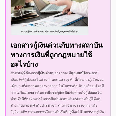
เอกสาร
กู้เงินด่วน
กับทางสถาบัน
ทางการเงินที่ถูกกฎหมายใช้
อะไรบ้าง
สำหรับผู้ที่
ต้องการ
กู้เงินด่วน
นอกจากจะมี
คุณสมบัติ
ตรงตาม
เงื่อนไข
ที่ผู้
ปล่อยเงินด่วน
กำหนดแล้ว ลูกค้าที่
ต้องการ
กู้เงินด่วน
เพื่อมาเสริมสภาพคล่องทางการเงินในการดำเนินธุรกิจจะต้องมี
การเตรียมเอกสารในการยื่น
ขอกู้
สินเชื่อเงินด่วนกับผู้
ปล่อยเงิน
ด่วน
ดังนี้คือ เอกสารในการยืนยันตัวตนสำหรับการยื่นกู้ได้แก่
สำเนาบัตรประจำตัวประชาชน สำเนาบัตรข้าราชการ หรือ
รัฐวิสาหกิจ ส่วนเอกสารในการยืนยันที่อยู่ที่จะใช้ในการขอ
กู้เงิน
ด่วน
ของลูกค้าที่ต้องการกู้
สินเชื่อเงินด่วน
ได้แก่ สำเนาทะเบียน
บ้าน และนอกจากนี้ลูกค้าที่ต้องการ
กู้เงินด่วน
จะต้องเตรียม