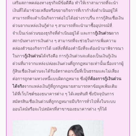
สามารถที่จะดำเนินกิจการต่อไปได้อย่างราบรื่น การกู้
สินเชื่อเงิน
ด่วน
จากแหล่งเงินกู้ต่าง ๆ สามารถที่จะนำมาซื้ออุปกรณ์ที่
จำเป็นเร่งด่วนของธุรกิจที่ดำเนินอยู่ได้ และการ
กู้เงินด่วน
จาก
สถาบันทางการเงินต่าง ๆ สามารถที่จะช่วยในการเพิ่มความ
คล่องตัวของกิจการได้ แต่สิ่งที่ต้องคำนึงที่จะต้องนำมาพิจารณา
ในการ
กู้เงินด่วน
ได้จริง
คือ การ
กู้เงินด่วน
จะต้องเป็น
เงินกู้เงิน
ด่วน
ที่มาจากแหล่ง
ปล่อยเงินด่วน
ที่ถูกกฎหมายเท่านั้นเนื่องจากผู้
กู้
สินเชื่อเงินด่วน
จะได้รับอัตราดอกเบี้ยที่เป็นธรรมและไม่เสี่ยง
ต่อการถูกตามทวงหนี้แบบผิดกฎหมาย ซึ่งผู้ที่
ต้องการ
กู้เงินด่วน
ได้จริง
จากแหล่งเงินกู้ที่ถูกกฎหมายสามารถหาข้อมูลเพิ่มเติม
ได้ที่เว็บไซต์ของธนาคารต่าง ๆ ได้เลยทันที ซึ่งปัจจุบันการ
สมัคร
สินเชื่อเงินด่วน
ที่ถูกกฎหมายมีบริการทั่วไปทั้งในระบบ
ออนไลน์
หรือจะไปสมัครที่สาขาของธนาคารต่าง ๆก็ได้