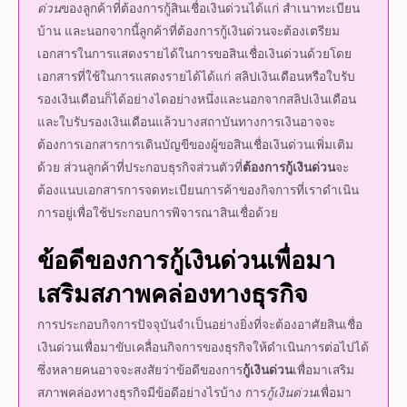
เอกสารในการแสดงรายได้ในการขอ
สินเชื่อเงินด่วน
ด้วยโดย
เอกสารที่ใช้ในการแสดงรายได้ได้แก่ สลิปเงินเดือนหรือใบรับ
รองเงินเดือนก็ได้อย่างไดอย่างหนึ่งและนอกจากสลิปเงินเดือน
และใบรับรองเงินเดือนแล้วบางสถาบันทางการเงินอาจจะ
ต้องการเอกสารการเดินบัญขีของผู้ขอ
สินเชื่อเงินด่วน
เพิ่มเติม
ด้วย ส่วนลูกค้าที่ประกอบธุรกิจส่วนตัวที่
ต้องการ
กู้เงินด่วน
จะ
ต้องแนบเอกสารการจดทะเบียนการค้าของกิจการที่เราดำเนิน
การอยู่เพื่อใช้ประกอบการพิจารณาสินเชื่อด้วย
ข้อดีของการ
กู้เงินด่วน
เพื่อมา
เสริมสภาพคล่องทางธุรกิจ
การประกอบกิจการปัจจุบันจำเป็นอย่างยิ่งที่จะต้องอาศัย
สินเชื่อ
เงินด่วน
เพื่อมาขับเคลื่อนกิจการของธุรกิจให้ดำเนินการต่อไปได้
ซึ่งหลายคนอาจจะสงสัยว่าข้อดีของการ
กู้เงินด่วน
เพื่อมาเสริม
สภาพคล่องทางธุรกิจมีข้อดีอย่างไรบ้าง การ
กู้เงินด่วน
เพื่อมา
เสริมสภาพคล่องทางธุรกิจมีข้อดีคือ ทำให้เราสามารถที่จะนำ
เงินที่ได้มาช่วยเหลือหรือขยายกิจการที่เรากำลังดำเนินอยู่ให้