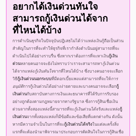
สามารถ
กู้เงินด่วน
ได้จาก
ที่ไหนได้บ้าง
การดำเนินธุรกิจในปัจจุบันปฎิเสธไม่ได้ว่าแหล่งเงินกู้ถือเป็นส่วน
สำคัญในการที่จะทำให้ธุรกิจที่เรากำลังดำเนินอยู่สามารถที่จะ
ดำเนินไปได้อย่างราบรื่น ซึ่งหากเราต้องการที่จะหา
เงิน
กู้เงิน
ด่วน
หลายคนอาจจะยังไม่ทราบว่าเราจะสามารถหา
กู้เงินด่วน
ได้จากแหล่ง
กู้เงินทันใจ
จากที่ไหนได้บ้าง ซึ่งบางคนอาจจะเลือก
วิธี
กู้เงินด่วนนอกระบบ
ที่มีดอกเบี้ยแพงแต่สามารถที่จะให้
การ
อนุมัติ
การ
กู้เงินด่วน
ได้อย่างง่ายดายและบางคนอาจจะเลือก
กู้
เงินด่วน
กับสถาบันทางการเงินและธนาคารที่ได้รับการรับรอง
อย่างถูกต้องตามกฎหมายจากทางรัฐบาล ซึ่งการกู้
สินเชื่อเงิน
ด่วน
จากทั้งสองแหล่งนี้สามารถที่จะ
กู้เงินด่วนได้จริง
และแหล่ง
กู้
เงินด่วน
จากทั้งสองแหล่งก็มีข้อดีและข้อเสียที่แตกต่างกัน ดังนั้น
หากมีความจำเป็นในการที่จะ
กู้เงินด่วนได้จริง
ในแต่ละครั้งสิ่ง
แรกที่จะต้องนำมาพิจารณาประกอบการตัดสินใจในการกู้
สินเชื่อ
เงินด่วน
คือความจำเป็น