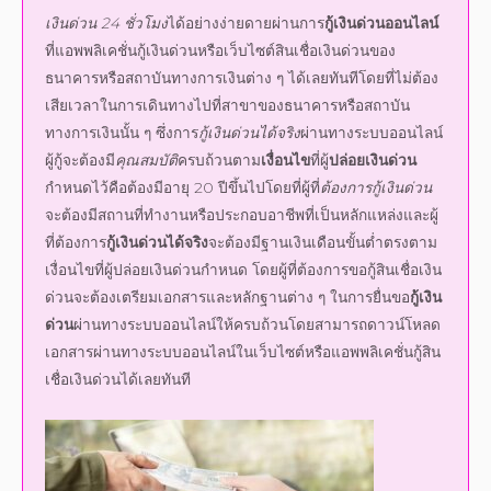
ธนาคารหรือสถาบันทางการเงินต่าง ๆ ได้เลยทันทีโดยที่ไม่ต้อง
เสียเวลาในการเดินทางไปที่สาขาของธนาคารหรือสถาบัน
ทางการเงินนั้น ๆ ซึ่งการ
กู้เงินด่วนได้จริง
ผ่านทางระบบ
ออนไลน์
ผู้กู้จะต้องมี
คุณสมบัติ
ครบถ้วนตาม
เงื่อนไข
ที่ผู้
ปล่อยเงินด่วน
กำหนดไว้คือต้องมีอายุ 20 ปีขึ้นไปโดยที่ผู้ที่
ต้องการ
กู้เงินด่วน
จะต้องมีสถานที่ทำงานหรือประกอบอาชีพที่เป็นหลักแหล่งและผู้
ที่ต้องการ
กู้เงินด่วนได้จริง
จะต้องมีฐานเงินเดือนขั้นต่ำตรงตาม
เงื่อนไข
ที่ผู้
ปล่อยเงินด่วน
กำหนด โดยผู้ที่ต้องการ
ขอกู้
สินเชื่อเงิน
ด่วนจะต้องเตรียมเอกสารและหลักฐานต่าง ๆ ในการยื่นขอ
กู้เงิน
ด่วน
ผ่านทางระบบ
ออนไลน์
ให้ครบถ้วนโดยสามารถดาวน์โหลด
เอกสารผ่านทางระบบ
ออนไลน์
ในเว็บไซต์หรือแอพพลิเคชั่นกู้
สิน
เชื่อเงินด่วน
ได้เลยทันที