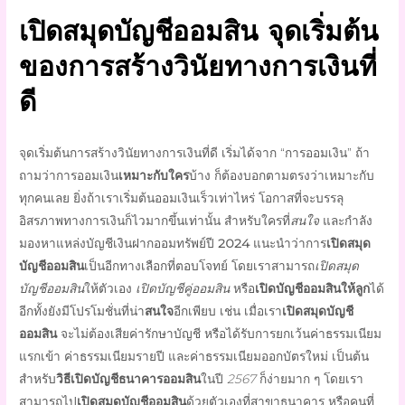
เปิดสมุดบัญชีออมสิน
จุดเริ่มต้น
ของการสร้างวินัยทางการเงินที่
ดี
จุดเริ่มต้นการสร้างวินัยทางการเงินที่ดี เริ่มได้จาก
“
การออมเงิน
”
ถ้า
ถามว่าการออมเงิน
เหมาะกับใคร
บ้าง ก็ต้องบอกตามตรงว่าเหมาะกับ
ทุกคนเลย ยิ่งถ้าเราเริ่มต้นออมเงินเร็วเท่าไหร่ โอกาสที่จะบรรลุ
อิสรภาพทางการเงินก็ไวมากขึ้นเท่านั้น สำหรับใครที่
สนใจ
และกำลัง
มองหาแหล่งบัญชีเงินฝากออมทรัพย์ปี
2024
แนะนำว่าการ
เปิดสมุด
บัญชีออมสิน
เป็นอีกทางเลือกที่ตอบโจทย์ โดยเราสามารถ
เปิดสมุด
บัญชีออมสิน
ให้ตัวเอง
เปิดบัญชีคู่ออมสิน
หรือ
เปิดบัญชีออมสินให้ลูก
ได้
อีกทั้งยังมี
โปรโมชั่น
ที่น่า
สนใจ
อีกเพียบ เช่น เมื่อเรา
เปิดสมุดบัญชี
ออมสิน
จะไม่ต้องเสียค่ารักษาบัญชี หรือได้รับการยกเว้นค่าธรรมเนียม
แรกเข้า ค่าธรรมเนียมรายปี และค่าธรรมเนียมออกบัตรใหม่ เป็นต้น
สำหรับ
วิธีเปิดบัญชีธนาคารออมสิน
ในปี
2567
ก็ง่ายมาก ๆ โดยเรา
สามารถไป
เปิดสมุดบัญชีออมสิน
ด้วยตัวเองที่สาขาธนาคาร หรือคนที่