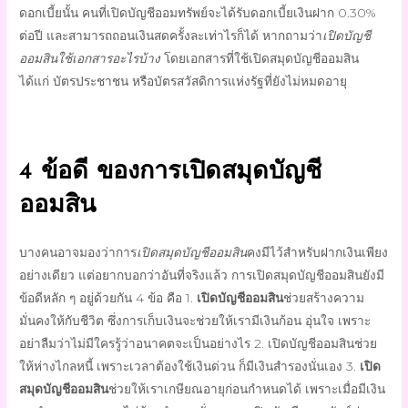
ดอกเบี้ยนั้น คนที่
เปิดบัญชีออมทรัพย์
จะได้รับดอกเบี้ยเงินฝาก 0.30%
ต่อปี และสามารถถอนเงินสดครั้งละเท่าไรก็ได้ หากถามว่า
เปิดบัญชี
ออมสินใช้เอกสารอะไรบ้าง
โดยเอกสารที่ใช้
เปิดสมุดบัญชีออมสิน
ได้แก่ บัตรประชาชน หรือบัตรสวัสดิการแห่งรัฐที่ยังไม่หมดอายุ
4 ข้อดี ของการ
เปิดสมุดบัญชี
ออมสิน
บางคนอาจมองว่าการ
เปิดสมุดบัญชีออมสิน
คงมีไว้สำหรับฝากเงินเพียง
อย่างเดียว แต่อยากบอกว่าอันที่จริงแล้ว การ
เปิดสมุดบัญชีออมสิน
ยังมี
ข้อดีหลัก ๆ อยู่ด้วยกัน 4 ข้อ คือ 1.
เปิดบัญชีออมสิน
ช่วยสร้างความ
มั่นคงให้กับชีวิต ซึ่งการเก็บเงินจะช่วยให้เรามีเงินก้อน อุ่นใจ เพราะ
อย่าลืมว่าไม่มีใครรู้ว่าอนาคตจะเป็นอย่างไร 2.
เปิดบัญชีออมสิน
ช่วย
ให้ห่างไกลหนี้ เพราะเวลาต้องใช้เงินด่วน ก็มีเงินสำรองนั่นเอง 3.
เปิด
สมุดบัญชีออมสิน
ช่วยให้เราเกษียณอายุก่อนกำหนดได้ เพราะเมื่อมีเงิน