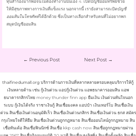
ทุนสำรองมากพอจนไม่ต้องทำงานนั่นเอง 4.
เปิดบัญชีออมทรัพย์
ช่วย
ให้มีสุขภาพทางการเงินที่แข็งแรง นอกจากนี้ เรายังสามารถ
เปิดบัญชี
ออมสินในโทรศัพท์
ได้อีกด้วย ซึ่งเป็นทางเลือกสำหรับคนที่ไม่อยากพก
สมุดบัญชีออมสิน
←
Previous Post
Next Post
→
thaifinedumall.org
บริการด้านการเงินที่หลากหลายครอบคลุมบริการให้กู้
เงินหลายด้าน เช่น กู้เงินด่วน แอปกู้เงินด่วน แอพธนาคารออมสิน แอพ
ธนาคารกสิกรไทย money thunder finn app ยืมเงิน เงินด่วนทันใจนอก
ระบบ กู้เงินได้จริง ราชาเงินกู้ สินเชื่อมงคล แอปป๋า เงินเทอร์โบ สินเชื่อเงิน
ด่วน สินเชื่อเงินด่วนอนุมัติเร็ว สินเชื่อเงินด่วนกสิกร สินเชื่อเงินด่วน ธกส สมัคร
กรุงไทยใจดีให้ยืม สินเชื่อเงินด่วนถูกกฎหมาย สินเชื่อออนไลน์ถูกกฎหมาย สิน
เชื่อทันเด้อ สินเชื่อฟินนิกซ์ สินเชื่อ kkp cash now สินเชื่อถูกกฎหมายผ่าน
แอพ 2567 สินเชื่ออิออนอนุมัติ 30 นาที สินเชื่อเฮงลิสซิ่ง สินเชื่อตั้งหลัก สินเชื่อ