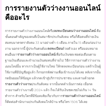
การ
รายงานตัวว่างงานออนไลน์
คืออะไร
การ
รายงานตัวว่างงานออนไลน์
หรือ
ลงทะเบียนคนว่างงานออนไลน์
คือ
ขั้นตอน
สำคัญของคนที่เป็นสมาชิกประกันสังคม หรือก็คือคนที่จ่ายเงิน
สมทบมาตรตราสังคม 33 มาอย่างต่ำ 6 เดือน ภายใน 15 เดือนก่อน
ว่าง
งาน
นอกจากนี้ ผู้ประกันตนต้อง
ลงทะเบียน
ด้วยตัวเอง หรือมอบหมาย
คนอื่นมา
รายงานตัวว่างงานออนไลน์
เพื่อรับเงินชดเชยต่อเดือนตาม
ฐานเงินเดือนและจำนวนเงินสมทบที่จ่ายไป
วิธี
การ
รายงานตัวว่างงาน
ออนไลน์
นั้น หากเราเป็นผู้ใช้งานใหม่ ให้กด
ลงทะเบียน
ก่อน แต่ถ้าเป็นผู้
ใช้งานที่มีบัญชีอยู่แล้ว ก็กรอกรหัสผ่านเพื่อเข้าระบบได้เลย หลังจากนั้น
กดยินยอมให้ข้อมูล แล้วกดเข้าสู่บริการประชาชน และตามด้วยกด
รายงานตัวว่างงาน
ประกันสังคม
จากนั้นกดดำเนินการต่อ เมื่อกด
รายงานตัวว่างงาน
ปี
2024
แล้ว ก็จะได้รับเงินชดเชยไม่เกิน 14 วัน
ทำการ สำหรับใครที่มีข้อสงสัยเกี่ยวกับการ
รายงานตัวว่างงานออนไลน์
ก็ติดต่อสำนักงานประกันสังคมใกล้บ้าน หรือโทร 1506 ได้เลย