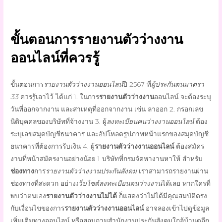
ขั้นตอนการ
รายงานตัวว่างงาน
ออนไลน์ที่ควรรู้
ขั้นตอน
การ
รายงานตัวว่างงานออนไลน์
ปี
2567
ที่
ผู้ประกันตนมาตรา
33
ควรรู้เอาไว้ ได้แก่ 1. ในการ
รายงานตัวว่างงาน
ออนไลน์
จะต้องระบุ
วันที่ออกจากงาน และสาเหตุที่ออกจากงาน เช่น
ลาออก
2.
กรอกเลข
นิติบุคคลของบริษัทที่จ้างงาน 3. ผู้
ลงทะเบียนคนว่างงานออนไลน์
ต้อง
ระบุเลขสมุดบัญชีธนาคาร และอัปโหลดรูปภาพหน้าแรกของสมุดบัญชี
ธนาคารที่ต้องการรับเงิน 4. ผู้
รายงานตัวว่างงานออนไลน์
ต้องสมัคร
งานที่หน้าสมัครงานอย่างน้อย 1 บริษัทที่กรมจัดหางานหาให้ สำหรับ
ช่องทาง
การ
รายงานตัวว่างงานประกันสังคม
เราสามารถรายงานผ่าน
ช่องทาง
ที่สะดวก อย่าง
เว็บไซต์ลงทะเบียนคนว่างงาน
ได้เลย หากใครที่
พบว่าตนเอง
รายงานตัวว่างงานไม่ได้
ก็แสดงว่าไม่ได้มีคุณสมบัติตรง
กับเงื่อนไขของการ
รายงานตัวว่างงานออนไลน์
อาจลองเข้าไปดูข้อมูล
เพิ่มเติมทาง
ออนไลน์
หรือสอบถามสำนักงานประกันสังคมใกล้บ้านดูอีก