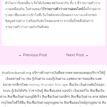
ทำไมเรากับคนอื่น ๆ ถึงได้เงินชดเชยไม่เท่ากัน ทั้ง ๆ ที่
รายงานตัวว่าง
งาน
เหมือนกัน ในส่วนของ
วิธี
รายงานตัวว่างงานออนไลน์
นั้นก็ง่ายมาก
ๆ เลย เพียงแค่เราเข้าไปที่
เว็บไซต์ลงทะเบียนคนว่างงาน
แล้วกรอก
ข้อมูลส่วนต่าง ๆ พร้อมกับอัปโหลดเอกสาร จากนั้นก็กดยืนยันการ
รายงานตัวว่างงาน
ประกันสังคม
←
Previous Post
Next Post
→
thaifinedumall.org
บริการด้านการเงินที่หลากหลายครอบคลุมบริการให้กู้
เงินหลายด้าน เช่น กู้เงินด่วน แอปกู้เงินด่วน แอพธนาคารออมสิน แอพ
ธนาคารกสิกรไทย money thunder finn app ยืมเงิน เงินด่วนทันใจนอก
ระบบ กู้เงินได้จริง ราชาเงินกู้ สินเชื่อมงคล แอปป๋า เงินเทอร์โบ สินเชื่อเงิน
ด่วน สินเชื่อเงินด่วนอนุมัติเร็ว สินเชื่อเงินด่วนกสิกร สินเชื่อเงินด่วน ธกส สมัคร
กรุงไทยใจดีให้ยืม สินเชื่อเงินด่วนถูกกฎหมาย สินเชื่อออนไลน์ถูกกฎหมาย สิน